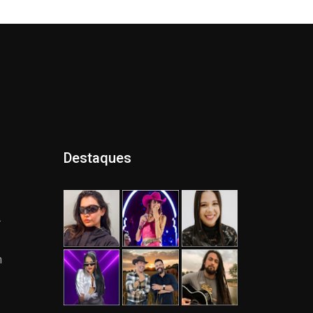
Destaques
.
m