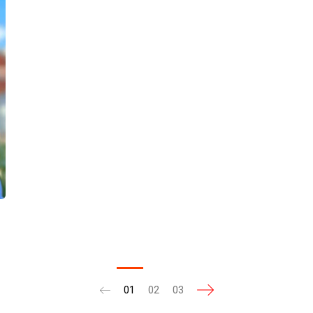
01
02
03