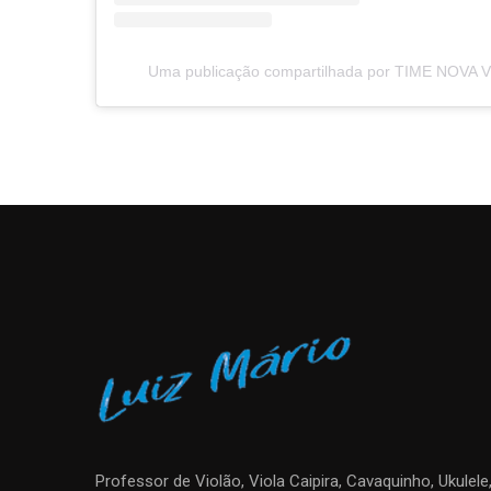
Uma publicação compartilhada por TIME NOVA V
Professor de Violão, Viola Caipira, Cavaquinho, Ukulel